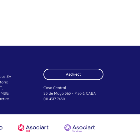
Asdirect
cios SA
torio
T,
Casa Central
SMSG,
25 de Mayo 565 - Piso 6, CABA
Retiro
011 4317 7450