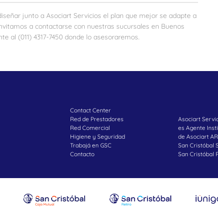
señar junto a Asociart Servicios el plan que mejor se adapte a
lo invitamos a contactarse con nuestras sucursales en Buenos
te al (011) 4317-7450 donde lo asesoraremos.
Contact Center
Red de Prestadores
Asociart Servi
Red Comercial
es Agente Insti
Higiene y Seguridad
de Asociart AR
Trabajá en GSC
San Cristóbal 
Contacto
San Cristóbal 