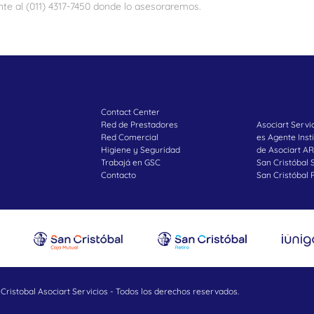
te al (011) 4317-7450 donde lo asesoraremos.
Contact Center
Red de Prestadores
Asociart Servi
Red Comercial
es Agente Insti
Higiene y Seguridad
de Asociart AR
Trabajá en GSC
San Cristóbal 
Contacto
San Cristóbal 
Cristobal Asociart Servicios - Todos los derechos reservados.