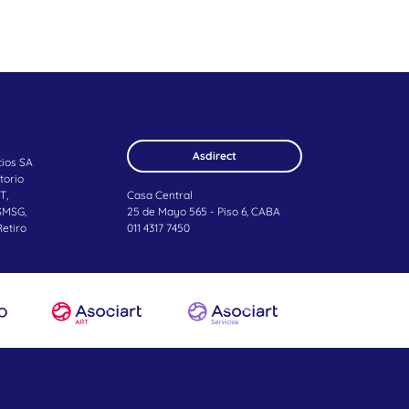
Asdirect
cios SA
torio
T,
Casa Central
SMSG,
25 de Mayo 565 - Piso 6, CABA
Retiro
011 4317 7450