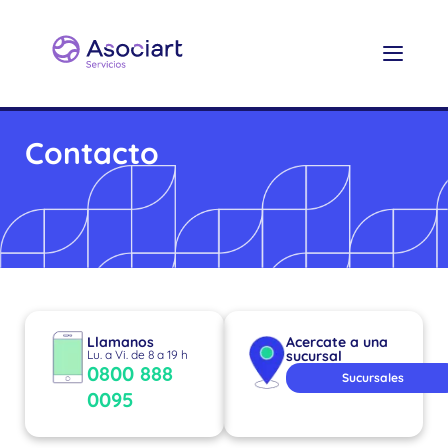
Contacto
Llamanos
Acercate a una
Lu. a Vi. de 8 a 19 h
sucursal
0800 888
Sucursales
0095