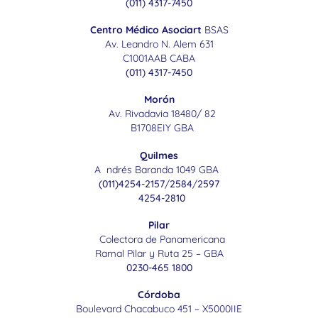
(011) 4317-7450
Centro Médico Asociart
BSAS
Av. Leandro N. Alem 631
C1001AAB CABA
(011) 4317-7450
Morón
Av. Rivadavia 18480/ 82
B1708EIY GBA
Quilmes
A ndrés Baranda 1049 GBA
(011)4254-2157
/
2584
/
2597
4254-2810
Pilar
Colectora de Panamericana
Ramal Pilar y Ruta 25 – GBA
0230-465 1800
Córdoba
Boulevard Chacabuco 451 – X5000IIE