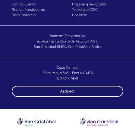
Contact Center
Higiene y Seguridad
Red de Prestadores
Trabajá en GSC
Red Comercial
Contacto
Asociart Servicios SA
es Agente Institorio
de Asociart ART,
San Cristóbal SMSG,
San Cristóbal Retiro
Casa Central
25 de Mayo 565 - Piso 6, CABA
011 4317 7450
Asdirect