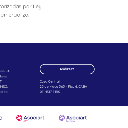
orizadas por Ley.
comercializa.
Asdirect
cios SA
torio
T,
Casa Central
SMSG,
25 de Mayo 565 - Piso 6, CABA
etiro
011 4317 7450