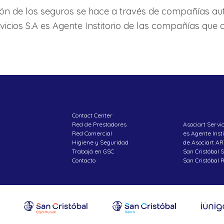
ión de los seguros se hace a través de compañías aut
vicios S.A es Agente Institorio de las compañías que 
Contact Center
Red de Prestadores
Asociart Servi
Red Comercial
es Agente Insti
Higiene y Seguridad
de Asociart AR
Trabajá en GSC
San Cristóbal 
Contacto
San Cristóbal R